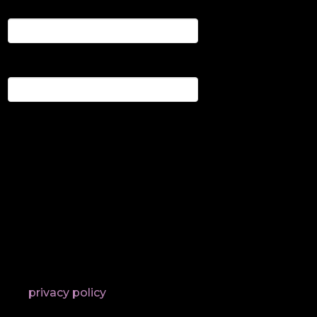
Required
Username
*
Required
Email address
*
A link to set a new password will
be sent to your email address.
Dina personuppgifter kommer
att användas för att förbättra din
upplevelse på hela denna
webbplats, för att hantera
åtkomst till ditt konto och för
andra ändamål som beskrivs i
vår
privacy policy
.