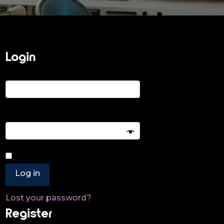
Login
Required
Username or email address
*
Required
Password
*
Remember me
Log in
Lost your password?
Register