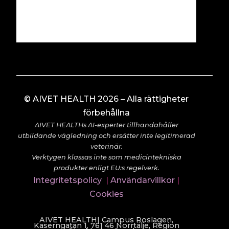
© AIVET HEALTH 2026 – Alla rättigheter
förbehållna
AIVET HEALTHs AI-experter tillhandahåller
utbildande vägledning och ersätter inte legitimerad
veterinär.
Verktygen klassas inte som medicintekniska
produkter enligt EU:s regelverk.
Integritetspolicy
|
Användarvillkor
|
Cookies
AIVET HEALTH| Campus Roslagen,
Kaserngatan 1, 761 46 Norrtälje, Region