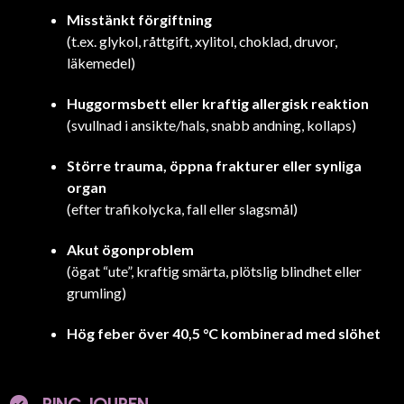
Misstänkt förgiftning
(t.ex. glykol, råttgift, xylitol, choklad, druvor,
läkemedel)
Huggormsbett eller kraftig allergisk reaktion
(svullnad i ansikte/hals, snabb andning, kollaps)
Större trauma, öppna frakturer eller synliga
organ
(efter trafikolycka, fall eller slagsmål)
Akut ögonproblem
(ögat “ute”, kraftig smärta, plötslig blindhet eller
grumling)
Hög feber över 40,5 °C kombinerad med slöhet
RING JOUREN