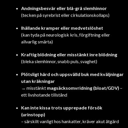
Andningsbesvär eller blå-grå slemhinnor
(tecken på syrebrist eller cirkulationskollaps)
Ihållande kramper eller medvetslöshet
(kan tyda på neurologisk kris, förgiftning eller
allvarlig smärta)
Kraftig blödning eller misstänkt inre blödning
(bleka slemhinnor, snabb puls, svaghet)
Plötsligt hård och uppsvälld buk med kväljningar
utan kräkningar
→ misstänkt
magsäcksomvridning (bloat/GDV)
–
ett livshotande tillstånd
Kan inte kissa trots upprepade försök
(urinstopp)
– särskilt vanligt hos hankatter, kräver akut åtgärd