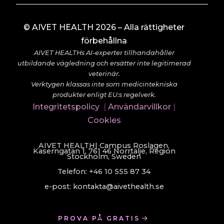
© AIVET HEALTH 2026 – Alla rättigheter
förbehållna
AIVET HEALTHs AI-experter tillhandahåller
utbildande vägledning och ersätter inte legitimerad
veterinär.
Verktygen klassas inte som medicintekniska
produkter enligt EU:s regelverk.
Integritetspolicy
|
Användarvillkor
|
Cookies
AIVET HEALTH| Campus Roslagen,
Kaserngatan 1, 761 46 Norrtälje, Region
Stockholm, Sweden
Telefon: +46 10 555 87 34
e-post: kontakta@aivethealth.se
PROVA PÅ GRATIS