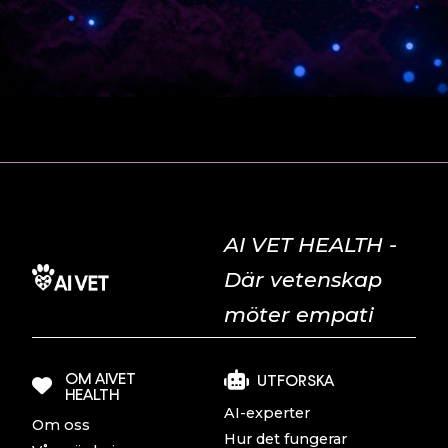
AI VET HEALTH -
Där vetenskap
möter empati
OM AIVET
UTFORSKA
HEALTH
AI-experter
Om oss
Hur det fungerar