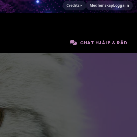
Credits:
–
Medlemskap
Logga in
CHAT HJÄLP & RÅD