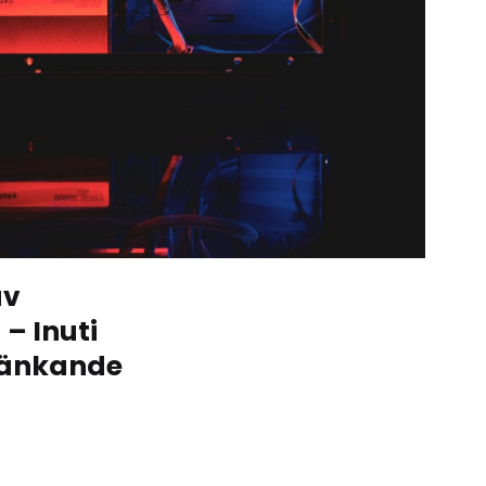
av
– Inuti
tänkande