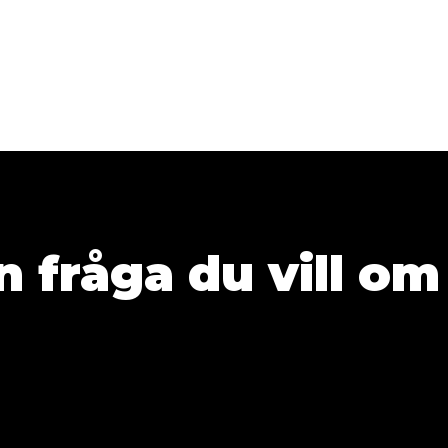
Ställ vilken fråg
|