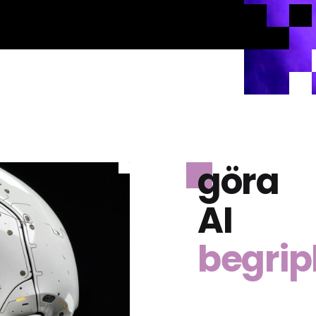
göra
AI
begripl