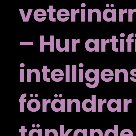
veterinär
– Hur artif
intelligen
förändrar 
tänkande