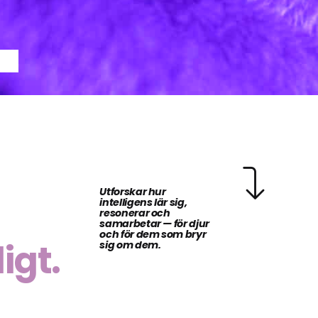
Utforskar hur
intelligens lär sig,
resonerar och
samarbetar — för djur
och för dem som bryr
igt.
sig om dem.