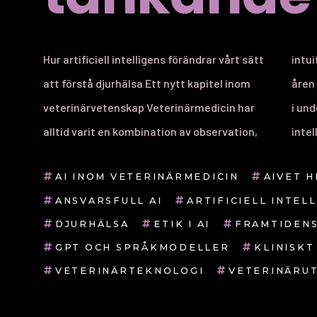
Hur artificiell intelligens förändrar vårt sätt
intuition och data. Men under de senaste
att förstå djurhälsa Ett nytt kapitel inom
åren har en ny form av intelligens gjort entré
veterinärvetenskap Veterinärmedicin har
i undersökningsrummet – artificiell
alltid varit en kombination av observation,
intel
AI INOM VETERINÄRMEDICIN
AIVET 
ANSVARSFULL AI
ARTIFICIELL INTEL
DJURHÄLSA
ETIK I AI
FRAMTIDENS
GPT OCH SPRÅKMODELLER
KLINISK
VETERINÄRTEKNOLOGI
VETERINÄRU