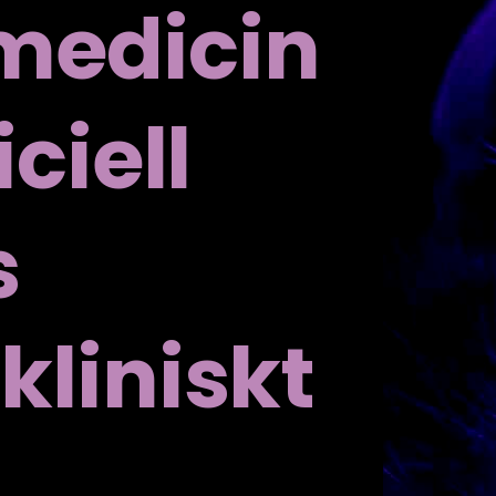
medicin
iciell
s
kliniskt