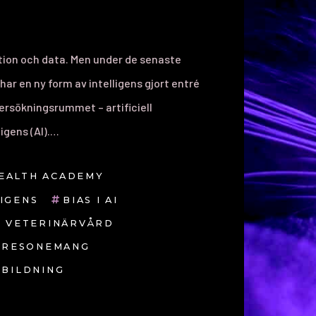
ligens (AI).…
HEALTH ACADEMY
LIGENS
BIAS I AI
 VETERINÄRVÅRD
T RESONEMANG
TBILDNING