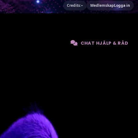
Credits:
–
Medlemskap
Logga in
CHAT HJÄLP & RÅD