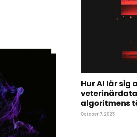
Hur AI lär sig 
veterinärdata 
algoritmens 
October 7, 2025