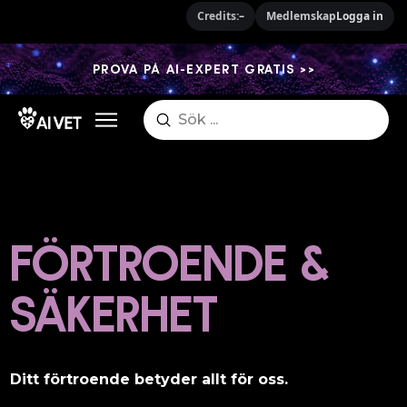
Credits:
–
Medlemskap
Logga in
PROVA PÅ AI-EXPERT GRATIS >>
Submit
Search
FÖRTROENDE &
SÄKERHET
Ditt förtroende betyder allt för oss.