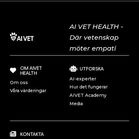
AI VET HEALTH -
Där vetenskap
möter empati
OM AIVET
UTFORSKA
HEALTH
AI-experter
Om oss
Hur det fungerar
Våra värderingar
AIVET Academy
Media
KONTAKTA