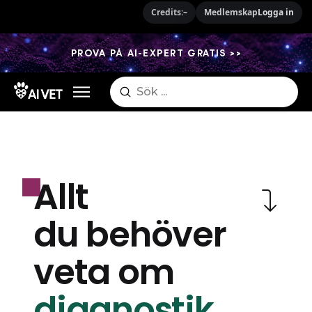
Credits:
–
Medlemskap
Logga in
PROVA PÅ AI-EXPERT GRATIS >>
Submit
Search
Allt
du behöver
veta om
diagnostik