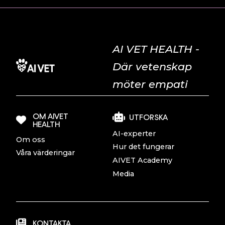
AI VET HEALTH -
Där vetenskap
möter empati
OM AIVET
UTFORSKA
HEALTH
AI-experter
Om oss
Hur det fungerar
Våra värderingar
AIVET Academy
Media
KONTAKTA