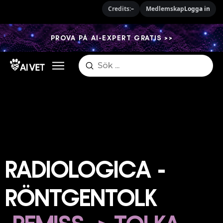
Credits:
–
Medlemskap
Logga in
PROVA PÅ AI-EXPERT GRATIS >>
Submit
Search
RADIOLOGICA -
RÖNTGENTOLK