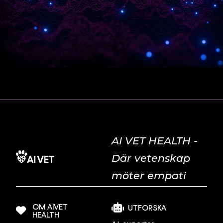
AI VET HEALTH -
Där vetenskap
möter empati
OM AIVET
UTFORSKA
HEALTH