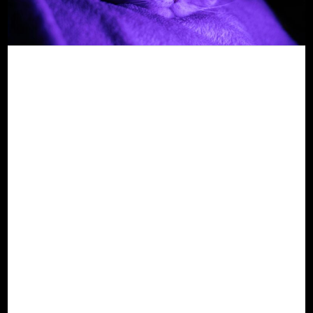
AI inom veterinärmedicin
– Hur artificiell intelligens
förändrar kliniskt
tänkande
Hur artificiell intelligens förändrar vårt sätt
att förstå djurhälsa
Ett nytt kapitel inom veterinärvetenskap
Veterinärmedicin har alltid varit en
kombination av observation, intuition och
data.