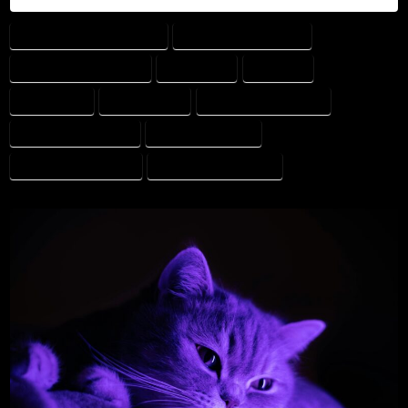
AI INOM VETERINÄRMEDICIN
AIVET HEALTH ACADEMY
ARTIFICIELL INTELLIGENS
DJURHÄLSA
DJURILAB
DJURIVERSE
DJURIVERSITY
KLINISKT RESONEMANG
KUNSKAPSPLATTFORM
TRANSLATIONELL AI
VETERINÄRFORSKNING
VETERINÄRUTBILDNING