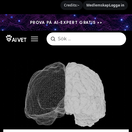
Credits:
–
Medlemskap
Logga in
PROVA PÅ AI-EXPERT GRATIS >>
Submit
Search