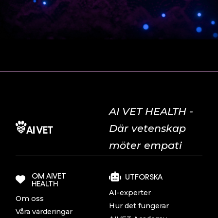
AI VET HEALTH -
Där vetenskap
möter empati
OM AIVET
UTFORSKA
HEALTH
AI-experter
Om oss
Hur det fungerar
Våra värderingar