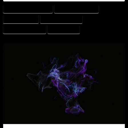
AI INOM VETERINÄRMEDICIN
ARTIFICIELL INTELLIGENS
GPT OCH AI-TEKNIK
KLINISKT RESONEMANG
SPRÅKMODELLER (LLM)
VETERINÄRDATA