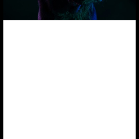
Från människa till djur –
Translationell AI-
diagnostik
Hur BraineHealths människocentrerade AI
blev grunden för AIVET Helath´s
veterinärintelligens
Där allt började:
Långt innan AI blev ett vardagsbegrepp
arbetade BraineHealth AB och dess
grundare Roger Svensson med att utveckla