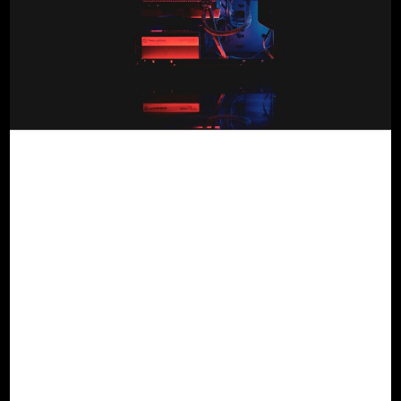
Hur AI lär sig av
veterinärdata – Inuti
algoritmens tänkande
Förstå hur stora språkmodeller stödjer
veterinärt resonemang
Ett nytt sätt att lära – inte genom data,
utan genom dialog