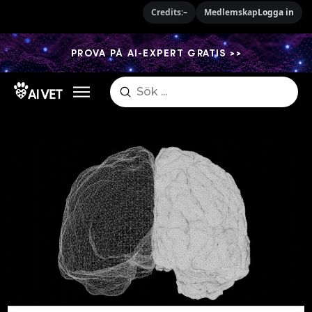
Credits:
–
Medlemskap
Logga in
PROVA PÅ AI-EXPERT GRATIS >>
Submit
Search