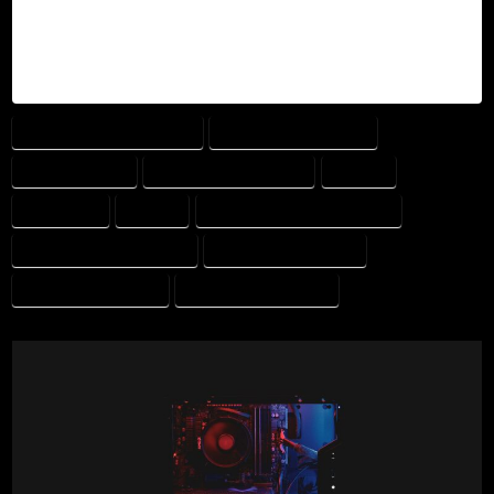
resonemanget – att omvandla information
till strukturerad förståelse.
AI INOM VETERINÄRMEDICIN
AIVET HEALTH ACADEMY
ANSVARSFULL AI
ARTIFICIELL INTELLIGENS
BIAS I AI
DJURHÄLSA
ETIK I AI
FRAMTIDENS VETERINÄRVÅRD
GPT OCH SPRÅKMODELLER
KLINISKT RESONEMANG
VETERINÄRTEKNOLOGI
VETERINÄRUTBILDNING