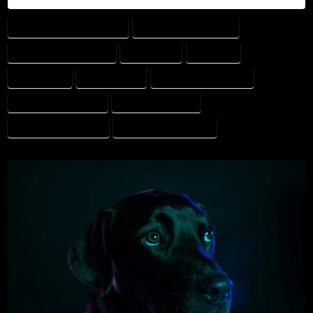
AI INOM VETERINÄRMEDICIN
AIVET HEALTH ACADEMY
ARTIFICIELL INTELLIGENS
DJURHÄLSA
DJURILAB
DJURIVERSE
DJURIVERSITY
KLINISKT RESONEMANG
KUNSKAPSPLATTFORM
TRANSLATIONELL AI
VETERINÄRFORSKNING
VETERINÄRUTBILDNING