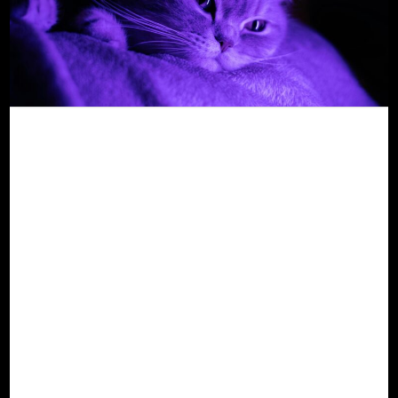
AI inom veterinärmedicin
– Hur artificiell intelligens
förändrar kliniskt
tänkande
Hur artificiell intelligens förändrar vårt sätt
att förstå djurhälsa
Ett nytt kapitel inom veterinärvetenskap
Veterinärmedicin har alltid varit en