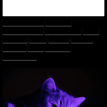
– inte ersätta dem.
AI INOM VETERINÄRMEDICIN
AIVET ACADEMY
ANSVARSFULL INTELLIGENS
ARTIFICIELL INTELLIGENS
BIAS I AI
BRAINEHEALTH
DATAETIK
DJURHÄLSA
DJURIVERSE
DJURIVERSITY
ETISK AI
TRANSPARENS
VETERINÄRTEKNOLOGI