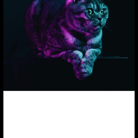
Ansvarsfull intelligens –
Etisk AI inom
veterinärvetenskapen