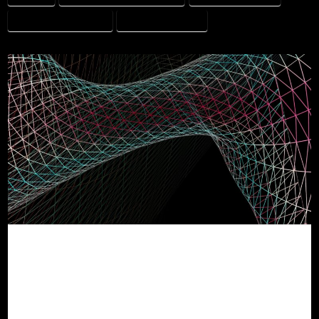
KLINISKT RESONEMANG
TRANSLATIONELL AI
AIVET´s AI Framework &
Patent –
Beslutsoptimering i