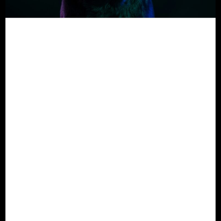
Från människa till djur –
Translationell AI-
diagnostik
Hur BraineHealths människocentrerade AI
blev grunden för AIVET Helath´s
veterinärintelligens
Där allt började:
Långt innan AI blev ett vardagsbegrepp
arbetade BraineHealth AB och dess
grundare Roger Svensson med att utveckla
ett system som kunde resonera som en