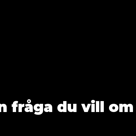
Ställ vilken fråga
|