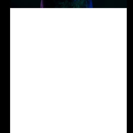
Från människa till djur –
Translationell AI-diagnostik
Hur BraineHealths människocentrerade
AI blev grunden för AIVET Helath´s
veterinärintelligens
Där allt började:
Långt innan AI blev ett vardagsbegrepp
arbetade BraineHealth AB och dess
grundare Roger Svensson med att
utveckla ett system som kunde
resonera som en läkare.