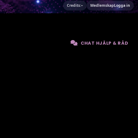
Credits:
–
Medlemskap
Logga in
CHAT HJÄLP & RÅD