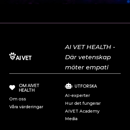
AI VET HEALTH -
Där vetenskap
möter empati
OM AIVET
UTFORSKA
HEALTH
AI-experter
Om oss
Hur det fungerar
Våra värderingar
AIVET Academy
Media