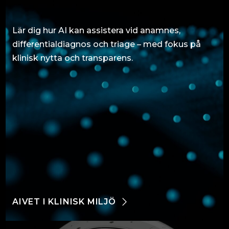
Lär dig hur AI kan assistera vid anamnes,
differentialdiagnos och triage – med fokus på
klinisk nytta och transparens.
AIVET I KLINISK MILJÖ