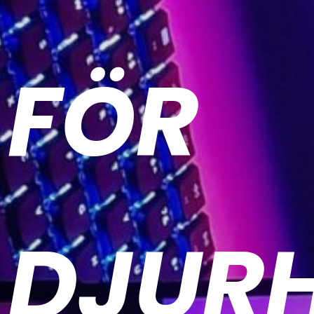
FÖR
DJURH