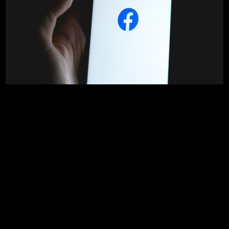
Ställ vilken fråga du vill
om di
|