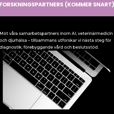
FORSKNINGSPARTNERS (KOMMER SNART
a & Press Contact
Möt våra samarbetspartners inom AI, veterinärmedicin
och djurhälsa – tillsammans utforskar vi nästa steg för
diagnostik, förebyggande vård och beslutsstöd.